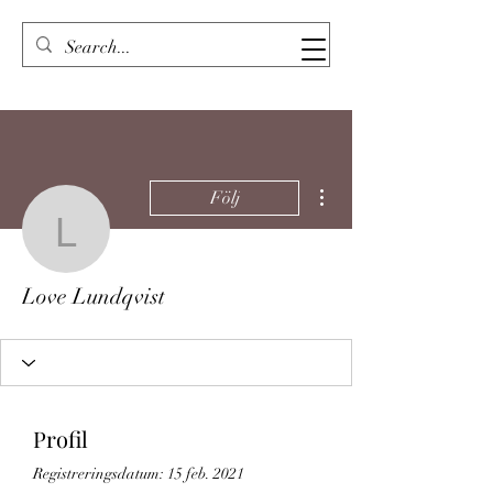
Fler åtgärder
Följ
Love Lundqvist
Love Lundqvist
Profil
Registreringsdatum: 15 feb. 2021